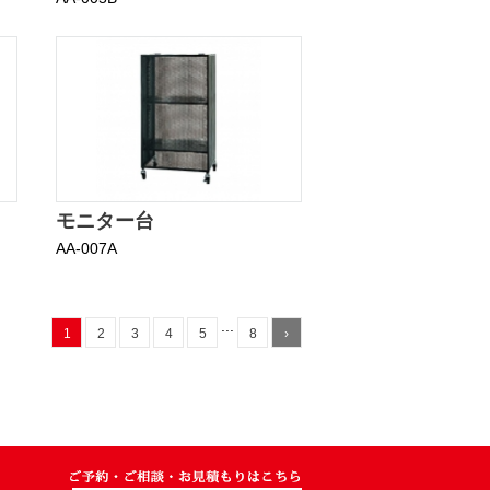
モニター台
AA-007A
...
1
2
3
4
5
8
›