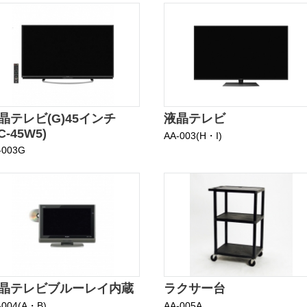
晶テレビ(G)45インチ
液晶テレビ
C-45W5)
AA-003(H・I)
-003G
晶テレビブルーレイ内蔵
ラクサー台
-004(A・B)
AA-005A