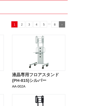
...
1
2
3
4
5
8
›
液晶専用フロアスタンド
(PH-815)シルバー
AA-002A